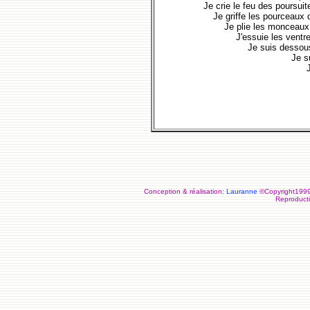
Je crie le feu des poursuit
Je griffe les pourceaux 
Je plie les monceaux
J'essuie les ventre
Je suis dessous 
Je s
Conception & réalisation:
Lauranne
©Copyright1999-
Reproductio